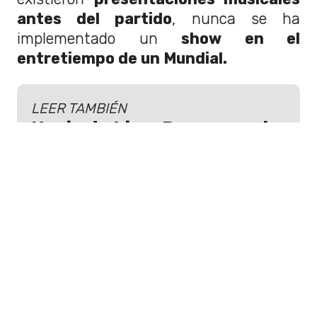
antes del partido
, nunca se ha
implementado un
show en el
entretiempo de un Mundial.
LEER TAMBIÉN
Novia de Liam Payne revela
que aún le cuesta procesar
la muerte del cantante: “Es
parte de mi proceso de
sanación”
Kate Cassidy, novia de Liam Payne,
recordó al artista y reveló como se siente
a meses de su repentino fallecimiento.
Coldplay
tiene experiencia en estos