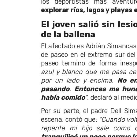
los deportistas más aventu
explorar ríos, lagos y playas
El joven salió sin les
de la ballena
El afectado es Adrián Simancas
de paseo en el extremo sur del 
paseo termino de forma ines
azul y blanco que me pasa cer
por un lado y encima.
No en
pasando
.
Entonces me hun
había comido
"
, declaró al medi
Por su parte, el padre Dell Sim
escena, contó que:
"Cuando volt
repente mi hijo sale como 
tranquilicé un poco porque lo