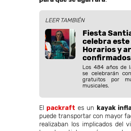
LEER TAMBIÉN
Fiesta Santi
celebra este
Horarios y a
confirmados
Los 484 años de l
se celebrarán co
gratuitos por m
musicales.
El
packraft
es un
kayak infl
puede transportar con mayor fac
realizaban los implicados del v