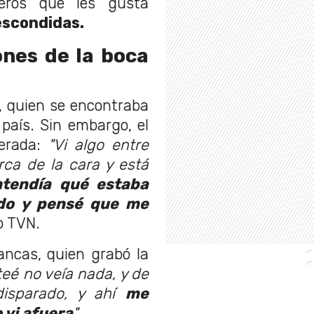
reros que les gusta
 escondidas.
iones de la boca
, quien se encontraba
país. Sin embargo, el
perada:
"Vi algo entre
ca de la cara y está
tendía qué estaba
do y pensé que me
o TVN.
ancas, quien grabó la
eé no veía nada, y de
disparado, y ahí
me
 vi afuera
".