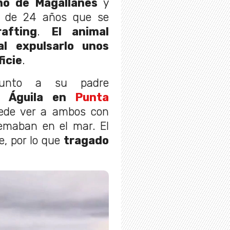
o de Magallanes
y
o de 24 años que se
afting
.
El animal
al expulsarlo unos
icie
.
junto a su padre
 Águila en
Punta
uede ver a ambos con
emaban en el mar. El
e, por lo que
tragado