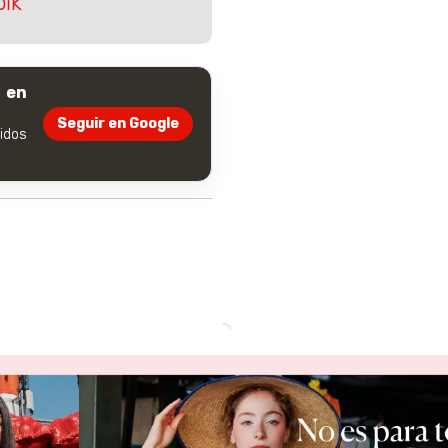
olk
 en
Seguir en Google
dos