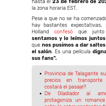
hasta el
23 de febrero de 202
la zona horaria EST.
Pese a que no se ha comenzado 
hay bastantes expectativas
Holland
confesó
que junto
sentamos y lo leímos juntos
que
nos pusimos a dar saltos
el salón
. Es una película
digna
sus fans".
Provincia de Talagante su
precios en transporte
costará el pasaje?
De Gladiador al amo
protagoniza un romanc