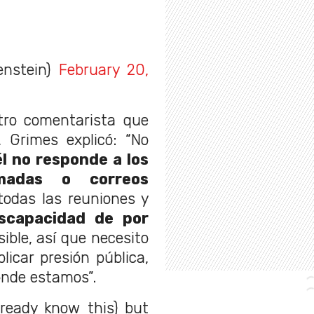
enstein)
February 20,
otro comentarista que
, Grimes explicó: “No
él no responde a los
madas o correos
todas las reuniones y
iscapacidad de por
ible, así que necesito
icar presión pública,
onde estamos”.
lready know this) but