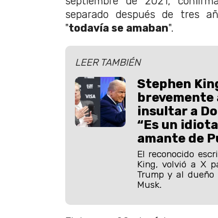
septiembre de 2021, confir
separado después de tres añ
"
todavía se amaban
".
LEER TAMBIÉN
Stephen Kin
brevemente 
insultar a D
“Es un idiota
amante de P
El reconocido escri
King, volvió a X p
Trump y al dueño d
Musk.