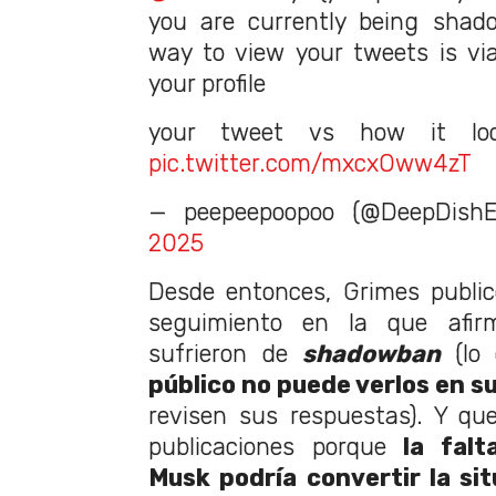
you are currently being shad
way to view your tweets is via 
your profile
your tweet vs how it lo
pic.twitter.com/mxcxOww4zT
— peepeepoopoo (@DeepDishE
2025
Desde entonces, Grimes public
seguimiento en la que afi
sufrieron de
shadowban
(lo
público no puede verlos en s
revisen sus respuestas). Y qu
publicaciones porque
la fal
Musk podría convertir la sit