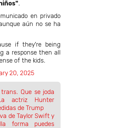
niños"
.
omunicado en privado
, aunque aún no se ha
se if they're being
g a response then all
pense of the kids.
ary 20, 2025
 trans. Que se joda
 La actriz Hunter
edidas de Trump
va de Taylor Swift y
illa forma puedes