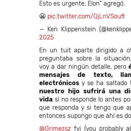
Esto es urgente, Elon” agregó.
😬
pic.twitter.com/QjLnVSoufl
— Ken Klippenstein (@kenklipp
2025
En un tuit aparte dirigido a 
preguntaba sobre la situación
voy a dar ningún detalle, pero
mensajes de texto, lla
electrónicos
y se ha saltado 
nuestro hijo sufrirá una d
vida
si no responde lo antes pos
que responda y si tengo que apl
entonces supongo que ahí es d
@Grimezsz
fyi (you probably a