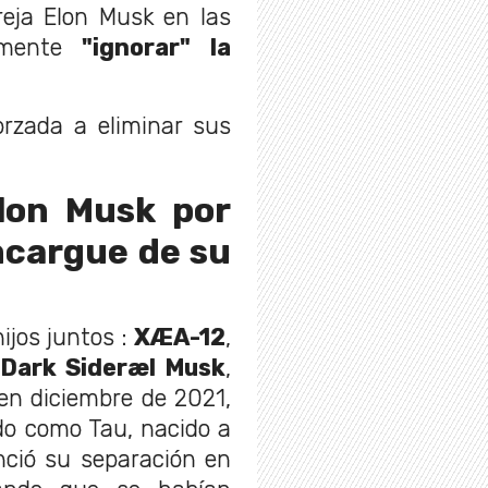
reja Elon Musk en las
tamente
"ignorar" la
rzada a eliminar sus
Elon Musk por
ncargue de su
ijos juntos :
XÆA-12
,
 Dark Sideræl Musk
,
en diciembre de 2021,
do como Tau, nacido a
nció su separación en