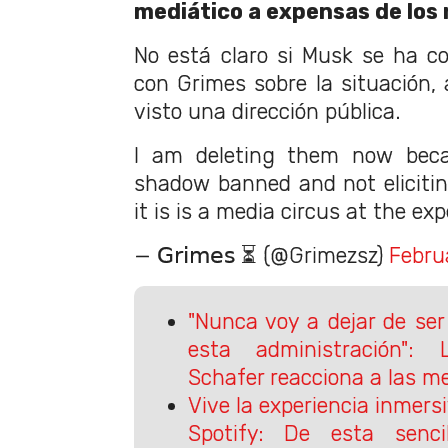
mediático a expensas de los 
No está claro si Musk se ha c
con Grimes sobre la situación
visto una dirección pública.
I am deleting them now becau
shadow banned and not elicitin
it is is a media circus at the ex
— 𝖦𝗋𝗂𝗆𝖾𝗌 ⏳ (@Grimezsz)
Febru
"Nunca voy a dejar de ser
esta administración":
Schafer reacciona a las m
Vive la experiencia inmersi
Spotify: De esta senc