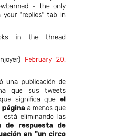
owbanned - the only
your "replies" tab in
oks in the thread
njoyer)
February 20,
ó una publicación de
rma que sus tweets
 que significa que
el
u página
a menos que
e está eliminando las
ta de respuesta de
uación en "un circo