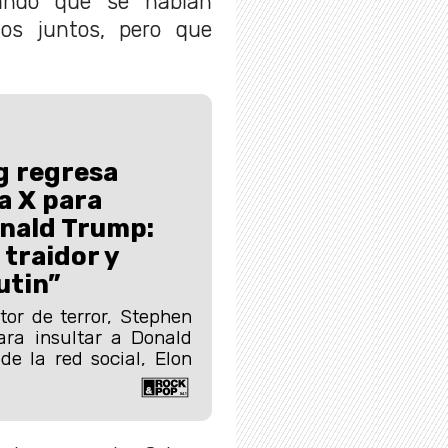
mando que se habían
os juntos, pero que
g regresa
a X para
onald Trump:
 traidor y
utin”
tor de terror, Stephen
ara insultar a Donald
e la red social, Elon