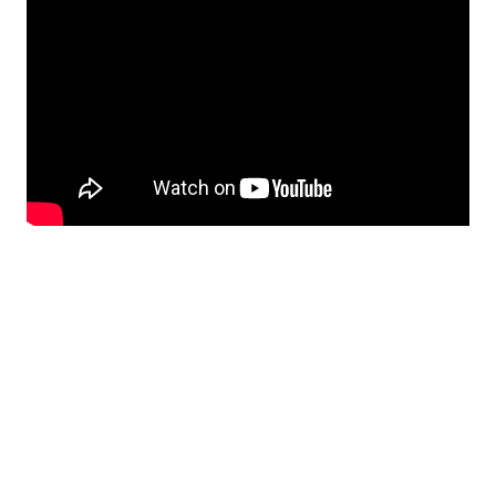
Mariana Montenegro reveló la idea de
esta canción es que traspase fronteras.
“Es el tipo de canción que utiliza un hook
fonético en el coro, así como lo son el
“la
da dee la dee da” de Crystal Waters y
el “na-na-na-na-na” de Peggy Gou.
En este caso, el hook es “tururú”.
Mi
intención es que la gente pueda