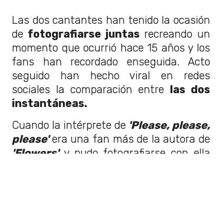
Las dos cantantes han tenido la ocasión
de
fotografiarse juntas
recreando un
momento que ocurrió hace 15 años y los
fans han recordado enseguida. Acto
seguido han hecho viral en redes
sociales la comparación entre
las dos
instantáneas.
Cuando la intérprete de
'Please, please,
please'
era una fan más de la autora de
'Flowers'
y pudo fotografiarse con ella
gracias a un concurso llamado
'MileyWorld Superstar'.
Para participar
en este reto la joven Sabrina publicó
varios vídeos interpretando versiones de