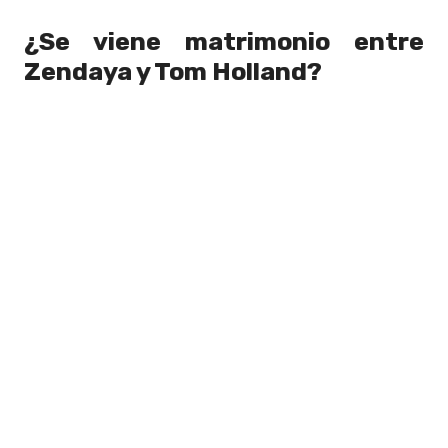
¿Se viene matrimonio entre
Zendaya y Tom Holland?
Pese a que la
pareja no ha confirmado
nada respecto a un compromiso
, los
actos de amor que han tenido en público
podrían ser un claro indicio del fuerte
lazo que los une.
Hace tan solo unos días Tom Holland
reveló el motivo por el que no posa junto
a Zendaya en alfombras rojas y eventos.
"
No es mi momento, es su momento,
y si vamos juntos, se trata de
nosotros
", explicó el actor de 28 años.