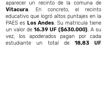
aparecer un recinto de la comuna de
Vitacura
. En concreto, el recinto
educativo que logró altos puntajes en la
PAES es
Los Andes
. Su matricula tiene
un valor de
16.39 UF ($630.000)
. A su
vez, los apoderados pagan por cada
estudiante un total de
18,83 UF
($724.000)
al mes.
Finalmente, la comuna de
Providencia
aparece en el quinto lugar del ranking.
En este caso, el recinto
Cambridge
College
logró puntajes que destacaron
a nivel nacional. El precio de su
matricula es de
$501.000 pesos
chilenos
. Mientras que su arancel
mensual es de
$481.000 pesos