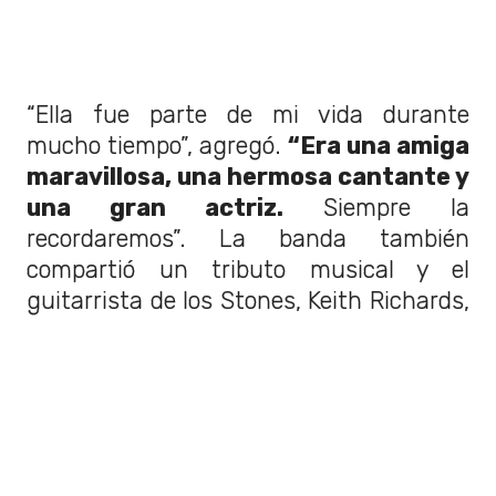
“Ella fue parte de mi vida durante
mucho tiempo”, agregó.
“Era una amiga
maravillosa, una hermosa cantante y
una gran actriz.
Siempre la
recordaremos”. La banda también
compartió un tributo musical y el
guitarrista de los Stones, Keith Richards,
también compartió sus propias palabras,
publicando en su cuenta X:
“¡Mi más
sentido pésame a la familia de Marianne!
¡Estoy muy triste y la extrañaré!
Con
amor, Keith”.