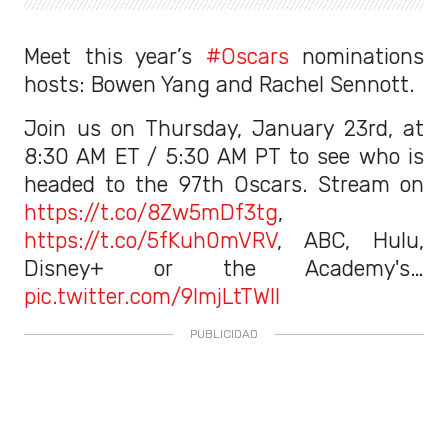
Meet this year’s
#Oscars
nominations
hosts: Bowen Yang and Rachel Sennott.
Join us on Thursday, January 23rd, at
8:30 AM ET / 5:30 AM PT to see who is
headed to the 97th Oscars. Stream on
https://t.co/8Zw5mDf3tg
,
https://t.co/5fKuh0mVRV
, ABC, Hulu,
Disney+ or the Academy's…
pic.twitter.com/9lmjLtTWll