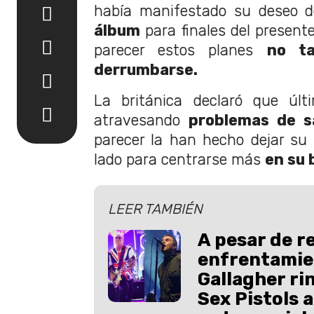
había manifestado su deseo d
álbum
para finales del present
parecer estos planes
no t
derrumbarse.
La británica declaró que úl
atravesando
problemas de s
parecer la han hecho dejar su 
lado para centrarse más
en su 
LEER TAMBIÉN
A pesar de r
enfrentamie
Gallagher ri
Sex Pistols a