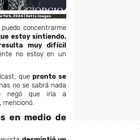
ew York, 2024 | Getty Images
o puedo concentrarme
que estoy sintiendo.
esulta muy difícil
ente no estoy en un
dcast, que
pronto se
nas no se sabrá nada
e negó que iría a
, mencionó.
s en medio de
revista
desmintió un