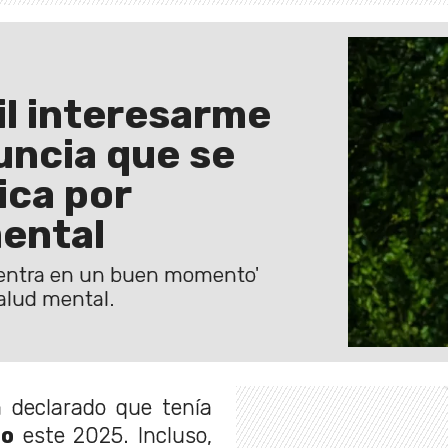
il interesarme
nuncia que se
lica por
ental
cuentra en un buen momento'
alud mental.
 declarado que tenía
do
este 2025. Incluso,