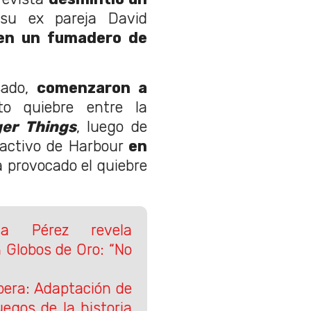
su ex pareja David
en un fumadero de
sado,
comenzaron a
o quiebre entre la
ger Things
, luego de
l activo de Harbour
en
a provocado el quiebre
ia Pérez revela
Globos de Oro: “No
pera: Adaptación de
uegos de la historia