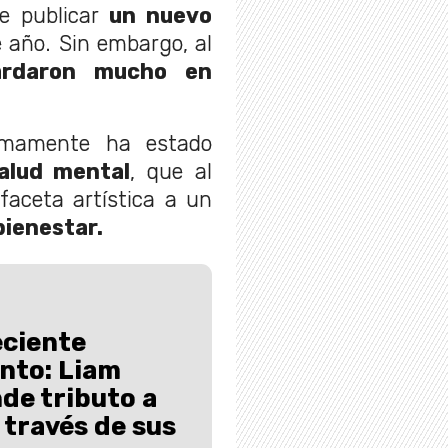
e publicar
un nuevo
e año. Sin embargo, al
ardaron mucho en
timamente ha estado
alud mental
, que al
faceta artística a un
bienestar.
eciente
nto: Liam
nde tributo a
 través de sus