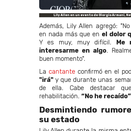
Lily Allen en un evento de Giorgio Armani, N
Además, Lily Allen agregó: "N
en nada más que en
el dolor 
Y es muy, muy difícil.
Me r
interesarme en algo
. Realm
buen momento".
La
cantante
confirmó en el po
"irá"
y que durante unas sema
de ella. Cabe destacar qu
rehabilitación.
“No he recaído”
Desmintiendo rumore
su estado
Lily Allen durante la misma ent