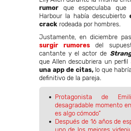
rumor
que especulaba que 
Harbour la había descubierto
crack
rodeada por hombres.
Justamente, en diciembre pa
surgir rumores
del supuest
cantante y el actor de
Stran
que Allen descubriera un perfi
una app de citas,
lo que habrí
definitivo de la pareja.
Protagonista de Emil
desagradable momento en 
es algo cómodo”
Después de 16 años de es
uno de los mejores videoj