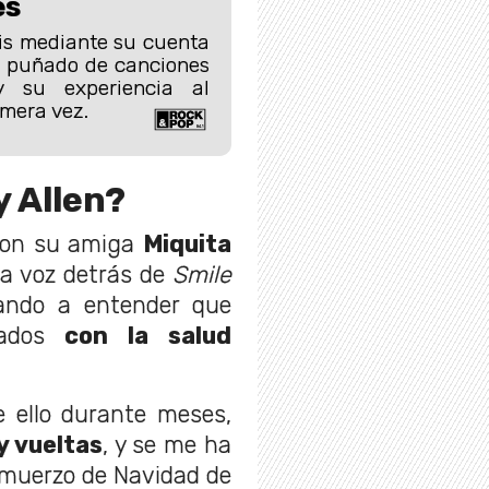
es
sis mediante su cuenta
n puñado de canciones
y su experiencia al
imera vez.
y Allen?
 con su amiga
Miquita
 la voz detrás de
Smile
dando a entender que
nados
con la salud
 ello durante meses,
y vueltas
, y se me ha
almuerzo de Navidad de