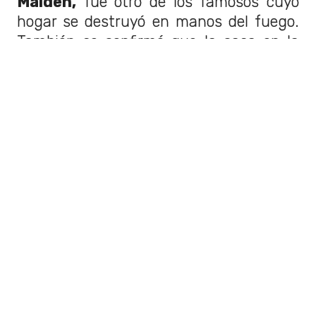
Maiden,
fue otro de los famosos cuyo
hogar se destruyó en manos del fuego.
También se confirmó que la casa en la
que murió
Matthew Perry
milagrosamente
se salvó de las
llamas.
En cuanto a la campañas de
reconstrucción, se confirmó
recientemente que se realizará un
concierto benéfico
titulado Fire Aid.
Beyoncé, por su parte, anunció que
donará
2,5 millones de dólares
a un
fondo de ayuda permanente.
Charlie
XCX
alentó a las marcas de moda que le
regalan ropa para promoción, que donen
estas prendas a las
familias