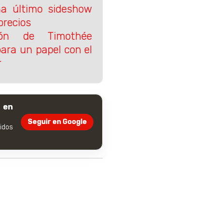
rma último sideshow
precios
ión de Timothée
para un papel con el
r
 en
Seguir en Google
dos