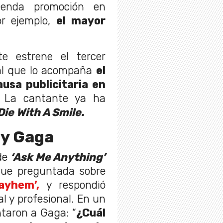
menda promoción en
r ejemplo,
el mayor
e estrene el tercer
ical que lo acompaña
el
usa publicitaria en
La cantante ya ha
Die With A Smile.
dy Gaga
de
‘Ask Me Anything’
p fue preguntada sobre
yhem’,
y respondió
l y profesional. En un
ntaron a Gaga: “
¿Cuál