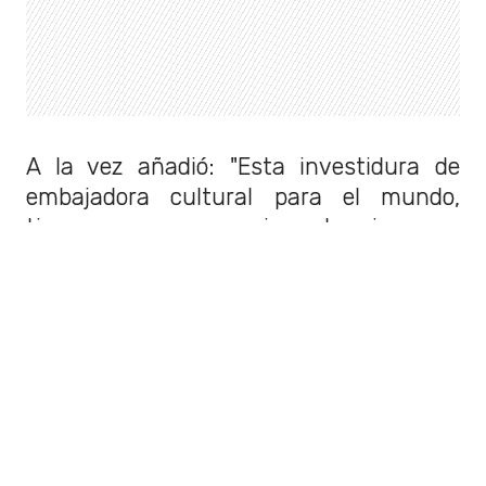
A la vez añadió: "Esta investidura de
embajadora cultural para el mundo,
tiene una enorme importancia para
nosotros.
Sin duda es la artista más
importante que hoy tiene Chile en el
mundo
".
Por otra parte, detalló como el
reconocimiento a Mon Laferte será un
aporte para el centro cultural. "Será un
honor y una enorme posibilidad de