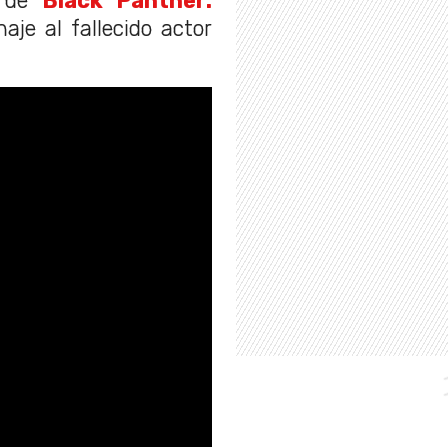
a de
Black Panther:
je al fallecido actor