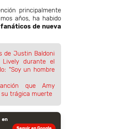
nción principalmente
timos años, ha habido
fanáticos de nueva
s de Justin Baldoni
 Lively durante el
ulo: "Soy un hombre
canción que Amy
 su trágica muerte
 en
Seguir en Google