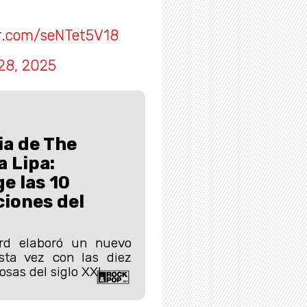
er.com/seNTet5V18
28, 2025
ia de The
 Lipa:
ge las 10
iones del
ard elaboró un nuevo
esta vez con las diez
sas del siglo XXI.