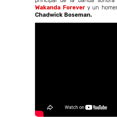
principal de la banda sonor
Wakanda Forever
y un homena
Chadwick Boseman.