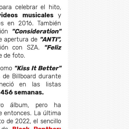
para celebrar el hito,
videos musicales
y
es en 2016. También
ión
"Consideration"
de apertura de
"ANTI",
ción con SZA.
"Feliz
e de foto.
 como
"Kiss It Better"
s de Billboard durante
eció en las listas
 456 semanas.
ro álbum, pero ha
e entonces. La última
o de 2022, el sencillo