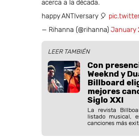
acerca a la década.
happy ANTIversary 🎈
pic.twitt
— Rihanna (@rihanna)
January 
LEER TAMBIÉN
Con presenc
Weeknd y Dua
Billboard eli
mejores canc
Siglo XXI
La revista Billbo
listado musical, 
canciones más exito