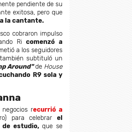
ente pendiente de su
nte exitosa, pero que
 la cantante.
sco cobraron impulso
ando Ri
comenzó a
metió a los seguidores
 también subtituló un
p Around"
de
House
cuchando R9 sola y
hanna
 negocios r
ecurrió a
o) para celebrar
el
de estudio,
que se