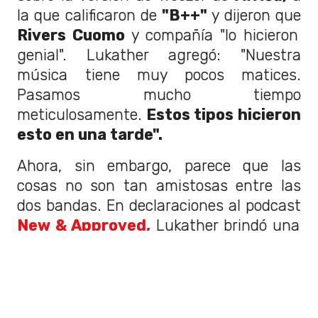
la que calificaron de
"B++"
y dijeron que
Rivers Cuomo
y compañía "lo hicieron
genial". Lukather agregó: "Nuestra
música tiene muy pocos matices.
Pasamos mucho tiempo
meticulosamente.
Estos tipos hicieron
esto en una tarde".
Ahora, sin embargo, parece que las
cosas no son tan amistosas entre las
dos bandas. En declaraciones al podcast
New & Approved,
Lukather brindó una
nueva perspectiva sobre su relación,
después de que el presentador
Matt
Pinfield
mencionara que a Cuomo
"le
encanta
Africa".
El líder de Toto