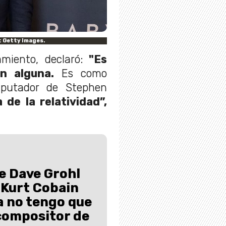
: Getty Images.
miento, declaró:
"Es
n alguna.
Es como
mputador de Stephen
 de la relatividad”,
e Dave Grohl
 Kurt Cobain
a no tengo que
 compositor de