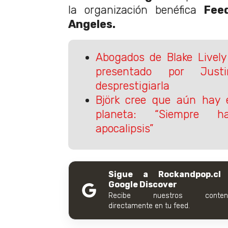
la organización benéfica
Feed
Angeles.
Abogados de Blake Lively
presentado por Just
desprestigiarla
Björk cree que aún hay 
planeta: “Siempre h
apocalipsis”
Sigue a Rockandpop.cl
Google Discover
Recibe nuestros conteni
directamente en tu feed.