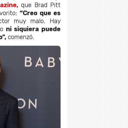
azine,
que Brad Pitt
vorito:
“Creo que es
ctor muy malo. Hay
co
ni siquiera puede
o",
comenzó.