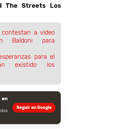
 The Streets Los
 contestan a video
in Baldoni para
esperanzas para el
an existido los
 en
Seguir en Google
dos