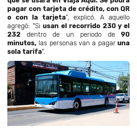
que se usará en Viaja Aquí. Se podrá
pagar con tarjeta de crédito, con QR
o con la tarjeta
”, explicó. A aquello
agregó: "Si
usan el recorrido 230 y el
232
dentro de un periodo de
90
minutos,
las personas van a pagar
una
sola tarifa
".
Colina inauguró buses eléctricos Foto: Chicureo Hoy