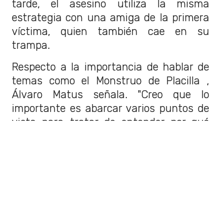
tarde, el asesino utiliza la misma
estrategia con una amiga de la primera
víctima, quien también cae en su
trampa.
Respecto a la importancia de hablar de
temas como el Monstruo de Placilla ,
Álvaro Matus señala. "Creo que lo
importante es abarcar varios puntos de
vista para tratar de entender por qué
alguien puede matar.
Las respuestas
nunca son una
, las variables pueden
ser muchas: trastornos de personalidad,
enfermedades mentales, traumas.
No
siempre una sola razón basta para
explicar estos comportamientos
",
concluye el autor.