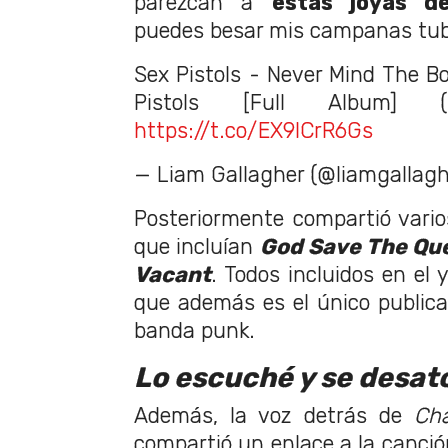
parezcan a
estas joyas d
puedes besar mis campanas tub
Sex Pistols - Never Mind The Bo
Pistols [Full Album]
https://t.co/EX9ICrR6Gs
— Liam Gallagher (@liamgallag
Posteriormente compartió vari
que incluían
God Save The Qu
Vacant
. Todos incluidos en el
que además es el único publicad
banda punk.
Lo escuché y se desató
Además, la voz detrás de
Ch
compartió un enlace a la canci