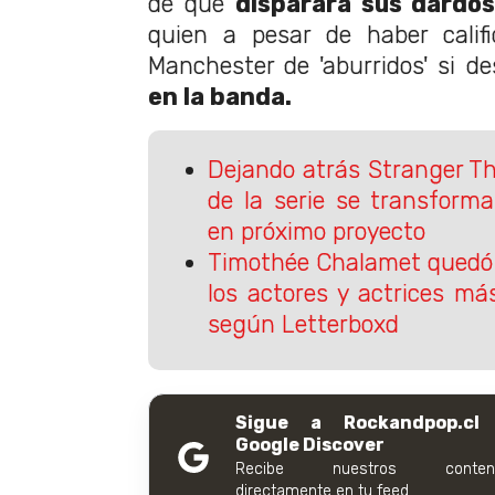
de que
disparara sus dardo
quien a pesar de haber calif
Manchester de 'aburridos' si d
en la banda.
Dejando atrás Stranger Th
de la serie se transform
en próximo proyecto
Timothée Chalamet quedó 
los actores y actrices má
según Letterboxd
Sigue a Rockandpop.cl
Google Discover
Recibe nuestros conteni
directamente en tu feed.