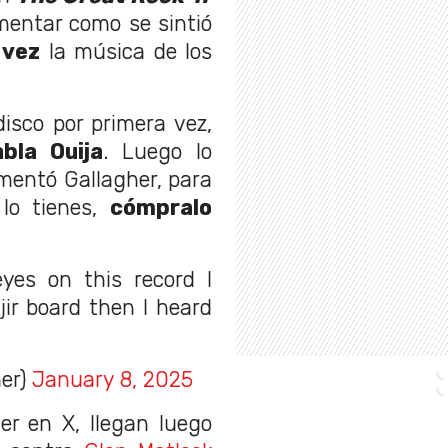
mentar como se sintió
 vez
la música de los
isco por primera vez,
abla Ouija
. Luego lo
omentó Gallagher, para
 lo tienes,
cómpralo
eyes on this record I
ir board then I heard
her)
January 8, 2025
er en X, llegan luego