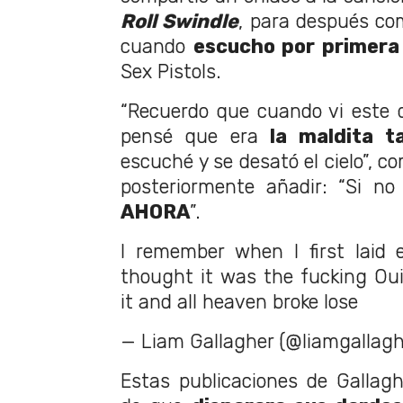
Roll Swindle
, para después co
cuando
escucho por primera
Sex Pistols.
“Recuerdo que cuando vi este d
pensé que era
la maldita t
escuché y se desató el cielo”, c
posteriormente añadir: “Si no
AHORA
”.
I remember when I first laid 
thought it was the fucking Ouij
it and all heaven broke lose
— Liam Gallagher (@liamgallag
Estas publicaciones de Gallagh