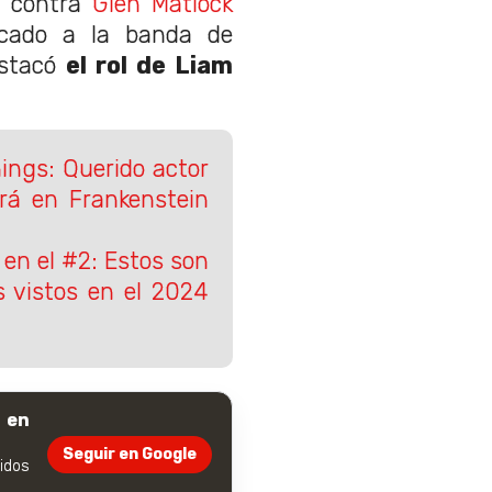
s
contra
Glen Matlock
icado a la banda de
estacó
el rol de Liam
ings: Querido actor
ará en Frankenstein
en el #2: Estos son
s vistos en el 2024
 en
Seguir en Google
dos