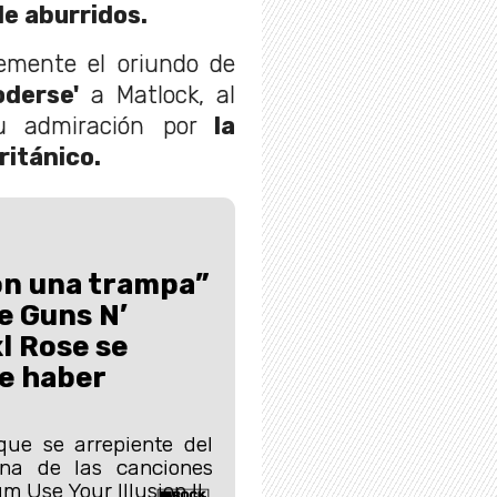
de aburridos.
temente el oriundo de
oderse'
a Matlock, al
u admiración por
la
ritánico.
on una trampa”
e Guns N’
l Rose se
e haber
que se arrepiente del
na de las canciones
m Use Your Illusion II.