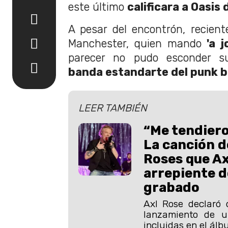
este último
calificara a Oasis 
A pesar del encontrón, recien
Manchester, quien mando
'a j
parecer no pudo esconder s
banda estandarte del punk b
LEER TAMBIÉN
“Me tendier
La canción d
Roses que Ax
arrepiente d
grabado
Axl Rose declaró 
lanzamiento de u
incluidas en el álbu