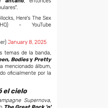
e antaño
, entonces
ulares".
llocks, Here's The Sex
 (HQ) - YouTube
her)
January 8, 2025
os temas de la banda,
een, Bodies
y
Pretty
 ya mencionado álbum,
o oficialmente por la
 el cielo
ampagne Supernova
,
ón
The Great Rock 'n'