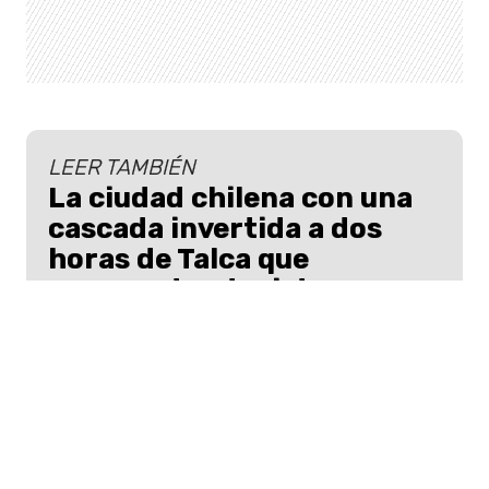
LEER TAMBIÉN
La ciudad chilena con una
cascada invertida a dos
horas de Talca que
sorprende a turistas y es
viral en TikTok
Una ciudad de la región del Maule
sorprende con una cascada invertida que
atrae a turistas de todo el mundo.
¿Cuáles son las 16 comunas que