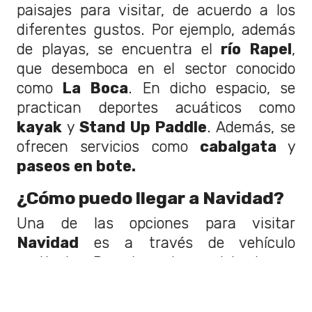
paisajes para visitar, de acuerdo a los
diferentes gustos. Por ejemplo, además
de playas, se encuentra el
río Rapel
,
que desemboca en el sector conocido
como
La Boca
. En dicho espacio, se
practican deportes acuáticos como
kayak
y
Stand Up Paddle
. Además, se
ofrecen servicios como
cabalgata
y
paseos en bote.
¿Cómo puedo llegar a Navidad?
Una de las opciones para visitar
Navidad
es a través de vehículo
particular. Para lograrlo, se debe tomar
la
Ruta 78
en dirección a
San Antonio
,
y luego tomar el desvío
Ruta G-60,