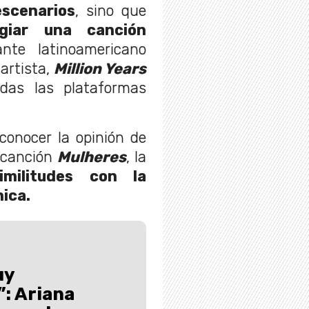
escenarios
, sino que
agiar una canción
te latinoamericano
artista,
Million Years
odas las plataformas
conocer la opinión de
a canción
Mulheres
, la
militudes con la
nica.
uy
: Ariana