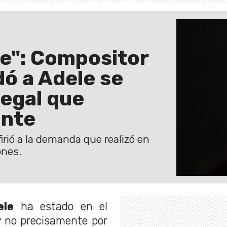
te": Compositor
ó a Adele se
 legal que
ante
irió a la demanda que realizó en
ones.
ele
ha estado en el
 no precisamente por