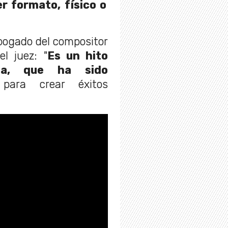
r formato, físico o
abogado del compositor
l juez: "
Es un hito
ña, que ha sido
ara crear éxitos