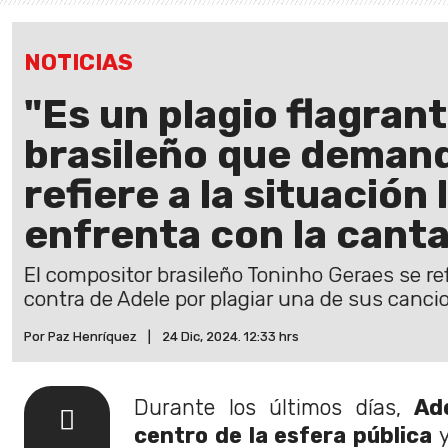
NOTICIAS
"Es un plagio flagran
brasileño que demand
refiere a la situación
enfrenta con la cant
El compositor brasileño Toninho Geraes se ref
contra de Adele por plagiar una de sus canci
Por Paz Henríquez
|
24 Dic, 2024. 12:33 hrs
Durante los últimos días,
Ad
centro de la esfera pública
y