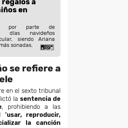
regalos a
niños en
es por parte de
en días navideños
ular, siendo Ariana
 más sonadas.
o se refiere a
ele
e en el sexto tribunal
dictó la
sentencia de
e
, prohibiendo a las
l
"
usar, reproducir,
cializar la canción