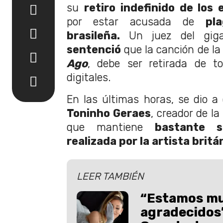
su
retiro indefinido de los 
por estar acusada de
pl
brasileña.
Un juez del gigan
sentenció
que la canción de la 
Ago
, debe ser retirada de t
digitales.
En las últimas horas, se dio a 
Toninho Geraes
, creador de l
que mantiene
bastante si
realizada por la artista britá
LEER TAMBIÉN
“Estamos m
agradecidos”