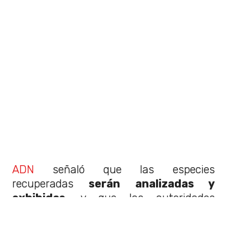
ADN
señaló que las especies
recuperadas
serán analizadas y
exhibidas,
y que las autoridades
chilenas trabajan con sus contrapartes
en Estados Unidos para devolver los