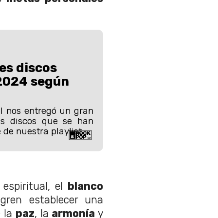
es discos
 2024 según
l nos entregó un gran
es discos que se han
 de nuestra playlist.
spiritual, el
blanco
gren establecer una
 la
paz
, la
armonía
y