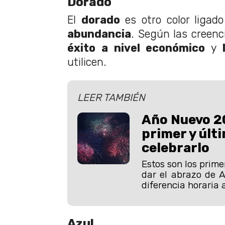
Dorado
El
dorado
es otro color ligad
abundancia
. Según las creenci
éxito a nivel económico
y
utilicen.
LEER TAMBIÉN
Año Nuevo 2
primer y últ
celebrarlo
Estos son los prime
dar el abrazo de 
diferencia horaria a
Azul