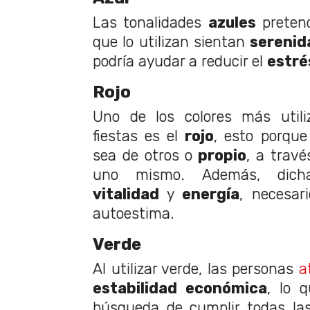
Las tonalidades
azules
pretend
que lo utilizan sientan
serenid
podría ayudar a reducir el
estré
Rojo
Uno de los colores más utili
fiestas es el
rojo
, esto porque
sea de otros o
propio
, a trav
uno mismo. Además, dicha
vitalidad
y
energía
, necesar
autoestima.
Verde
Al utilizar verde, las personas
a
estabilidad económica
, lo 
búsqueda de cumplir todas l