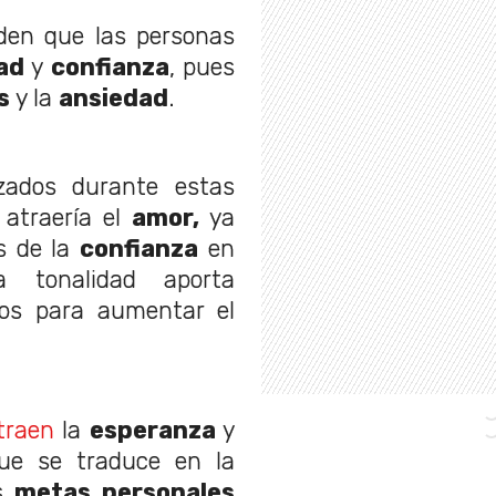
en que las personas
ad
y
confianza
, pues
s
y la
ansiedad
.
zados durante estas
 atraería el
amor,
ya
és de la
confianza
en
 tonalidad aporta
ios para aumentar el
traen
la
esperanza
y
que se traduce en la
as
metas personales