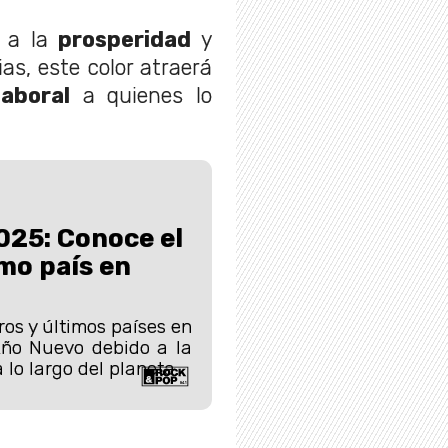
o a la
prosperidad
y
as, este color atraerá
laboral
a quienes lo
025: Conoce el
imo país en
ros y últimos países en
Año Nuevo debido a la
 lo largo del planeta.