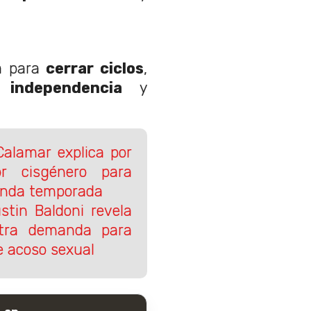
a para
cerrar ciclos
,
ta
independencia
y
Calamar explica por
r cisgénero para
gunda temporada
stin Baldoni revela
ntra demanda para
de acoso sexual