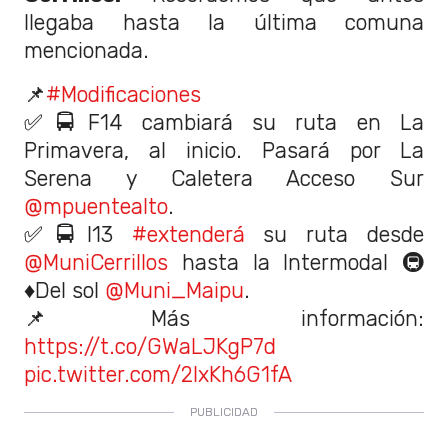
llegaba hasta la última comuna
mencionada.
📌
#Modificaciones
✅🚍F14 cambiará su ruta en La
Primavera, al inicio. Pasará por La
Serena y Caletera Acceso Sur
@mpuentealto
.
✅🚍I13
#extenderá
su ruta desde
@MuniCerrillos
hasta la Intermodal 🚇
♦️Del sol
@Muni_Maipu
.
📌Más información:
https://t.co/GWaLJKgP7d
pic.twitter.com/2IxKh6G1fA