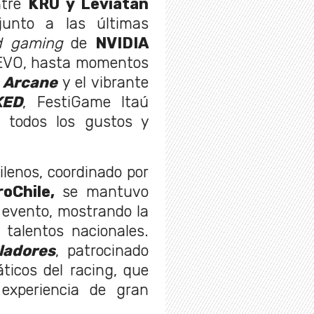
ntre
KRÜ y Leviatán
unto a las últimas
d gaming
de
NVIDIA
EVO, hasta momentos
e
Arcane
y el vibrante
KED
, FestiGame Itaú
a todos los gustos y
ilenos, coordinado por
oChile,
se mantuvo
l evento, mostrando la
 talentos nacionales.
ladores
, patrocinado
áticos del racing, que
experiencia de gran