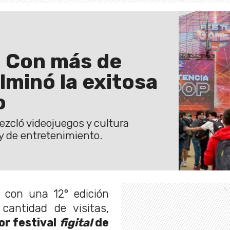
: Con más de
lminó la exitosa
o
ezcló videojuegos y cultura
y de entretenimiento.
 con una 12° edición
antidad de visitas,
r festival
figital
de