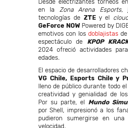
Desde electrizantes torneos e
en la
Zona Arena Esports,
j
tecnologías de
ZTE
y el
clou
GeForce NOW
Powered by DIG
emotivos con los
doblajistas
d
espectáculo de
KPOP KRAC
2024 ofreció actividades par
edades.
El espacio de desarrolladores ch
VG Chile, Esports Chile y Pr
lleno de público durante todo e
creatividad y genialidad de los
Por su parte, el
Mundo Simu
por Shell, impresionó a los fan
pudieron sumergirse en una 
velocidad.