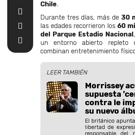
Chile
.
Durante tres días, más de
30 m
las edades recorrieron los
60 m
del Parque Estadio Nacional
un entorno abierto repleto 
combinan entretenimiento físico 
LEER TAMBIÉN
Morrissey ac
supuesta ’ce
contra le im
su nuevo ál
El británico apunta
libertad de expres
responsable del 