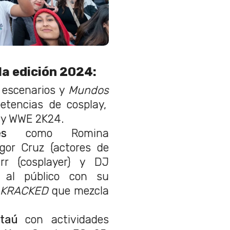
a edición 2024:
escenarios y
Mundos
etencias de cosplay,
 y WWE 2K24.
es
como Romina
Igor Cruz (actores de
Hrr (cosplayer) y DJ
r al público con su
 KRACKED
que mezcla
 Itaú
con actividades