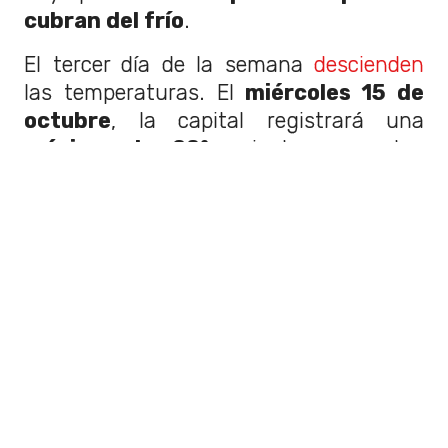
cubran del frío
.
El tercer día de la semana
descienden
las temperaturas. El
miércoles 15 de
octubre
, la capital registrará una
máxima de 20°
, mientras que la
mínima será de 10°
, con un día
completamente soleado.