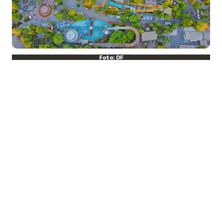
Foto: DF
¿Cuándo abrirá el nuevo recinto
de Fantasilandia?
La nueva locación del parque de
diversiones será la
Avenida Presidente
Jorge Alessandri Rodríguez
, en el
km
26,5 de la Autopista Central
. La
dirección queda en el sector
Lo Infante
,
en
San Bernardo
, región Metropolitana.