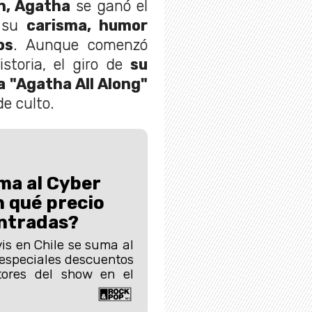
, Agatha
se ganó el
 su
carisma, humor
os
. Aunque comenzó
istoria, el giro de
su
a "Agatha All Along"
de culto.
uma al Cyber
 qué precio
entradas?
vis en Chile se suma al
especiales descuentos
tores del show en el