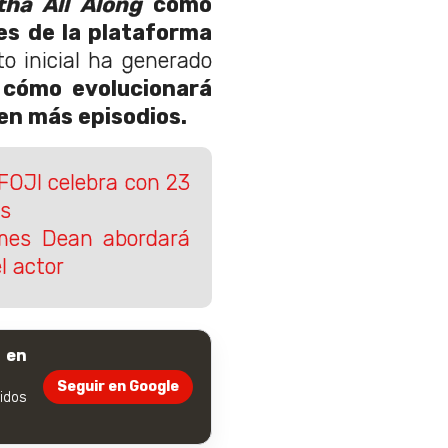
ha All Along
como
es de la plataforma
to inicial ha generado
 cómo evolucionará
ren más episodios.
 FOJI celebra con 23
is
ames Dean abordará
l actor
 en
Seguir en Google
dos