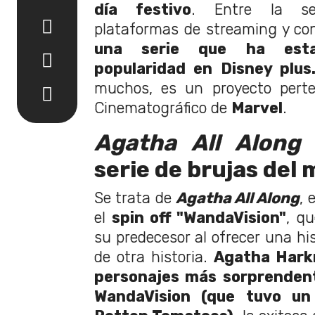
día festivo
. Entre la se
plataformas de streaming y con
una serie que ha est
popularidad en Disney plus
muchos, es un proyecto perte
Cinematográfico de
Marvel
.
Agatha All Along
s
serie de brujas de
Se trata de
Agatha All Along
, 
el
spin off "WandaVision"
, qu
su predecesor al ofrecer una hi
de otra historia.
Agatha Hark
personajes más sorprenden
WandaVision (que tuvo u