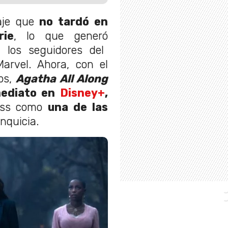
aje que
no tardó en
rie
, lo que generó
 los seguidores del
arvel. Ahora, con el
ios,
Agatha All Along
mediato en
Disney+
,
ness como
una de las
nquicia.