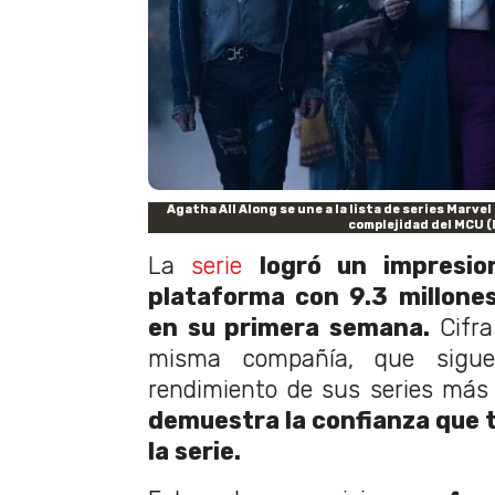
Agatha All Along se une a la lista de series Marve
complejidad del MCU (
La
serie
logró un impresio
plataforma con 9.3 millones
en su primera semana.
Cifra
misma compañía, que sigu
rendimiento de sus series más
demuestra la confianza que t
la serie.