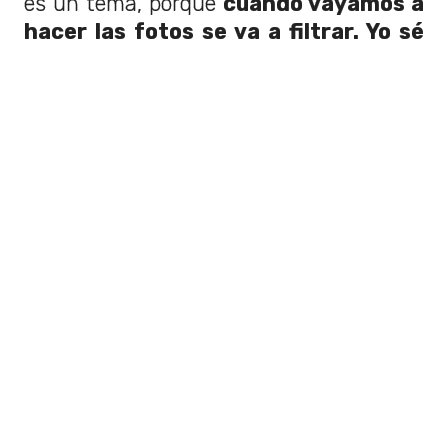
es un tema, porque
cuando vayamos a
hacer las fotos se va a filtrar. Yo sé
quién filtra cosas
", reconoció el
encargado.