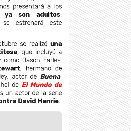
os presentará a los
o ya son adultos
.
n se estrenará este
tubre se realizó
una
itosa
, que incluyó a
y
como Jason Earles,
tewart
, hermano de
ley, actor de
Buena
shel de
El Mundo de
 un actor de la serie
ontra David Henrie
.