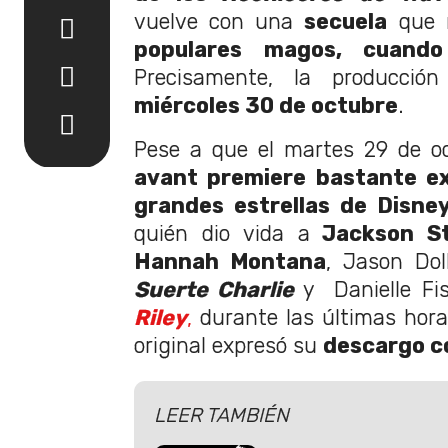
vuelve con una
secuela
que n
populares magos, cuand
Precisamente, la producció
miércoles 30 de octubre
.
Pese a que el martes 29 de oc
avant premiere bastante ex
grandes estrellas de Disne
quién dio vida a
Jackson S
Hannah Montana
, Jason Dol
Suerte Charlie
y Danielle Fi
Riley
,
durante las últimas horas
original expresó su
descargo c
LEER TAMBIÉN