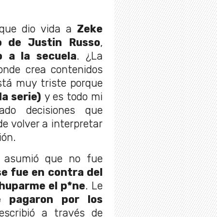
 que dio vida a
Zeke
o de Justin Russo
,
o a la secuela
. ¿La
onde crea contenidos
stá muy triste porque
la serie)
y es todo mi
ado decisiones que
 volver a interpretar
ión.
 asumió que no fue
e fue en contra del
huparme el p*ne
. Le
pagaron por los
escribió a través de