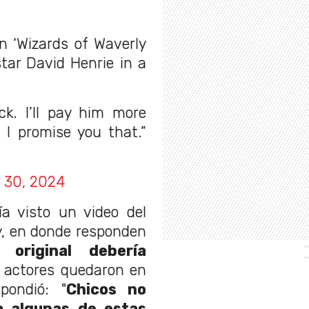
n ‘Wizards of Waverly
star David Henrie in a
k. I’ll pay him more
 I promise you that.”
 30, 2024
a visto un video del
y, en donde responden
 original debería
s actores quedaron en
pondió: "
Chicos no
a algunas de estas