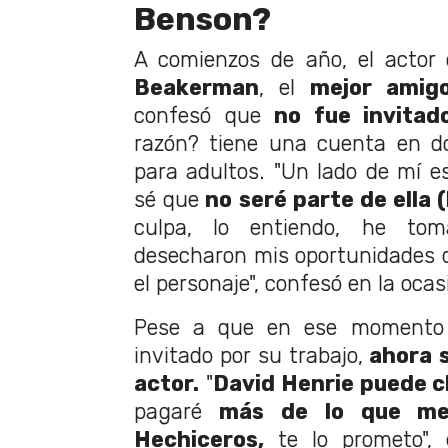
Benson?
A comienzos de año, el actor
Beakerman
, el
mejor amig
confesó que
no fue invitad
razón? tiene una cuenta en d
para adultos. "Un lado de mí e
sé que
no seré parte de ella (
culpa, lo entiendo, he tom
desecharon mis oportunidades de
el personaje", confesó en la ocas
Pese a que en ese momento
invitado por su trabajo,
ahora s
actor.
"
David Henrie puede c
pagaré
más de lo que me 
Hechiceros,
te lo prometo", 