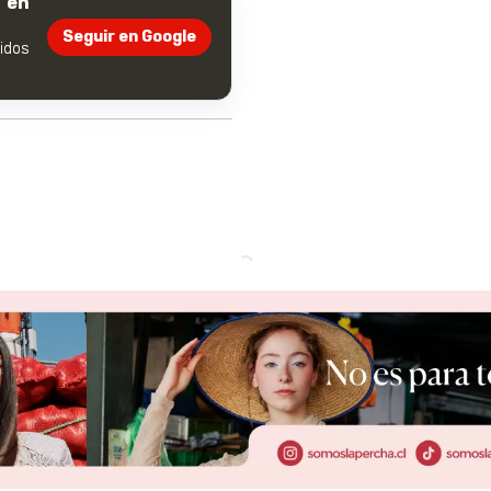
 en
Seguir en Google
dos