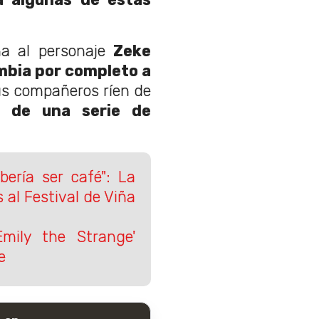
na al personaje
Zeke
mbia por completo a
sus compañeros ríen de
s de una serie de
bería ser café": La
 al Festival de Viña
Emily the Strange'
e