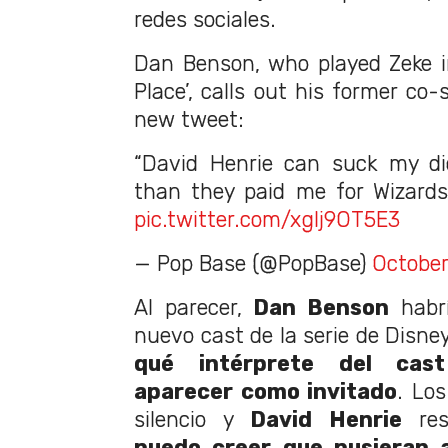
redes sociales.
Dan Benson, who played Zeke i
Place’, calls out his former co-
new tweet:
“David Henrie can suck my dic
than they paid me for Wizards
pic.twitter.com/xglj9OT5E3
— Pop Base (@PopBase)
October
Al parecer,
Dan Benson
habrí
nuevo cast de la serie de Disne
qué intérprete del cast
aparecer como invitado
. Lo
silencio y
David Henrie
res
puedo creer que pusieran 