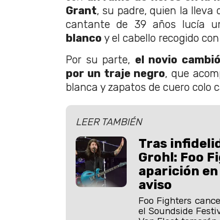
Grant
, su padre, quien la lleva 
cantante de 39 años lucía u
blanco
y el cabello recogido con
Por su parte,
el novio cambió
por un traje negro
, que acom
blanca y zapatos de cuero colo c
LEER TAMBIÉN
Tras infidel
Grohl: Foo F
aparición en 
aviso
Foo Fighters cance
el Soundside Festiv