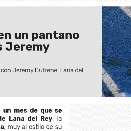
 en un pantano
es Jeremy
con Jeremy Dufrene, Lana del
o
un mes de que se
 de Lana del Rey
, la
da
, muy al estilo de su