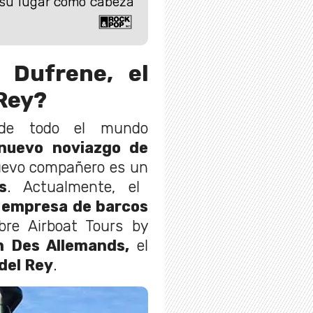
 su lugar como cabeza
 Dufrene, el
 Rey?
 de todo el mundo
uevo noviazgo de
uevo compañero es un
s
. Actualmente, el
empresa de barcos
re Airboat Tours by
 Des Allemands,
el
del Rey
.