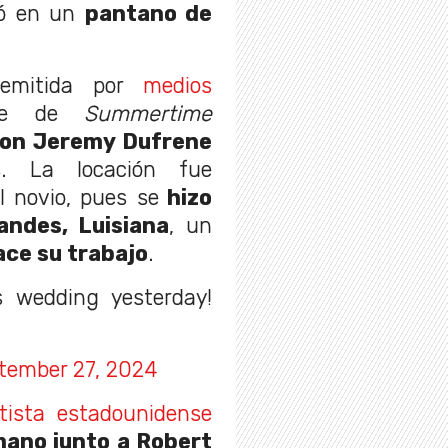
tó en un
pantano de
 emitida por
medios
rete de
Summertime
con Jeremy Dufrene
. La locación fue
l novio, pues se
hizo
andes, Luisiana
, un
ce su trabajo
.
 wedding yesterday!
tember 27, 2024
tista estadounidense
mano junto a Robert