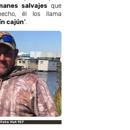
anes salvajes
que
echo, él los llama
ín cajún
".
 Foto: Hot 107