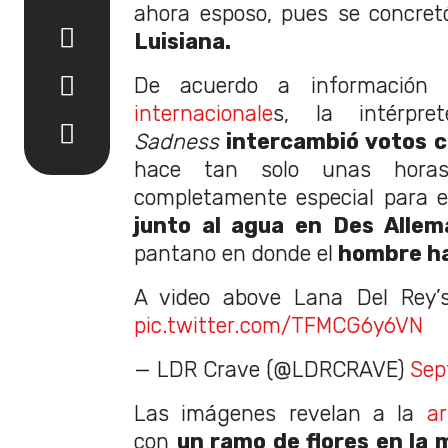
ahora esposo, pues se concre
Luisiana.
De acuerdo a información
internacionale
s, la intérp
Sadness
intercambió votos 
hace tan solo unas horas
completamente especial para e
junto al agua en Des Allem
pantano en donde el
hombre ha
A video above Lana Del Rey’s
pic.twitter.com/TFMCG6y6VN
— LDR Crave (@LDRCRAVE)
Sep
Las imágenes revelan a la
ar
con
un ramo de flores en la 