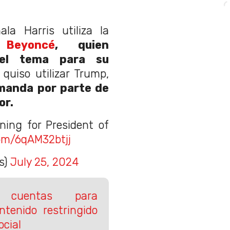
a Harris utiliza la
 Beyoncé
, quien
 el tema para su
uiso utilizar Trump,
manda por parte de
or.
ning for President of
com/6qAM32btjj
s)
July 25, 2024
á cuentas para
ntenido restringido
ocial