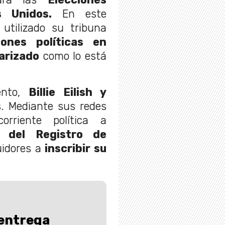
os Unidos.
En este
utilizado su tribuna
iones políticas en
larizado
como lo está
ento,
Billie Eilish y
s. Mediante sus redes
orriente política a
l del Registro de
uidores a
inscribir su
entrega