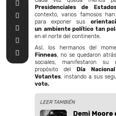
Presidenciales de Estad
contexto, varios famosos han 
para exponer sus
orientac
un
ambiente político tan po
en el norte del continente.
Así, los hermanos del mom
Finneas
, no se quedaron atrá
sociales, manifestaron su c
propósito del
Día Naciona
Votantes
, instando a sus seg
voto.
LEER TAMBIÉN
Demi Moore 