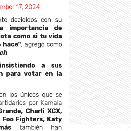
mber 17, 2024
te decididos con su
la importancia de
Vota como si tu vida
o hace"
, agregó como
ch
.
insistiendo a sus
n para votar en la
on los únicos que se
rtidarios por Kamala
rande, Charli XCX,
 Foo Fighters, Katy
más
también han