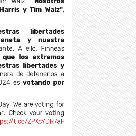
Tim Walz.
"Nosotros
Harris y Tim Walz"
,
tras libertades
planeta y nuestra
ante. A ello, Finneas
 que los extremos
estras libertades y
era de detenerlos a
 2024 es
votando por
 Day. We are voting for
ar. Check your voting
ps://t.co/ZPKcYDR7aF