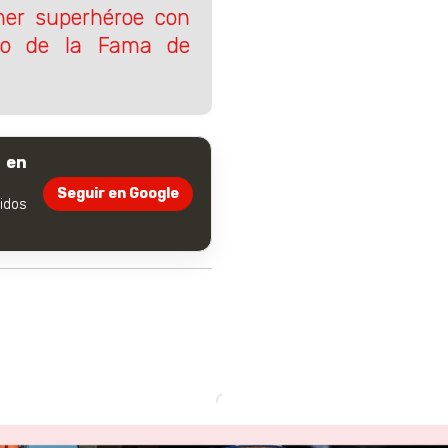
mer superhéroe con
seo de la Fama de
 en
Seguir en Google
dos