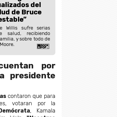
ualizados del
lud de Bruce
 estable”
 Willis sufre serias
e salud, recibiendo
amilia, y sobre todo de
Moore.
 cuentan por
a presidente
eas
contaron que para
les, votaran por la
Demócrata
, Kamala