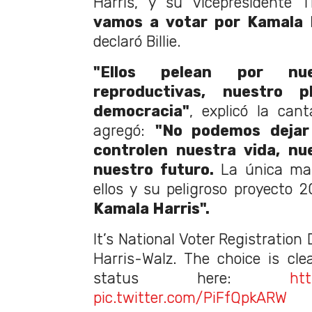
Harris, y su vicepresidente 
vamos a votar por Kamala 
declaró Billie.
"Ellos pelean por nues
reproductivas, nuestro 
democracia"
, explicó la cant
agregó:
"No podemos dejar
controlen nuestra vida, nu
nuestro futuro.
La única man
ellos y su peligroso proyecto
Kamala Harris".
It’s National Voter Registration
Harris-Walz. The choice is cle
status here:
htt
pic.twitter.com/PiFfQpkARW