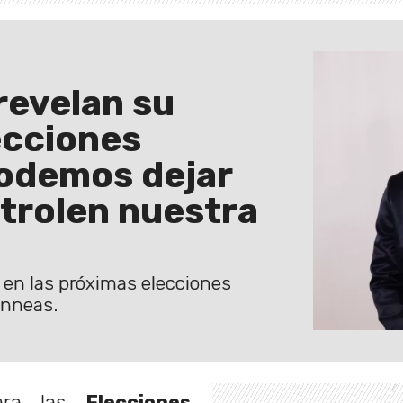
 revelan su
ecciones
podemos dejar
trolen nuestra
s en las próximas elecciones
Finneas.
ara las
Elecciones