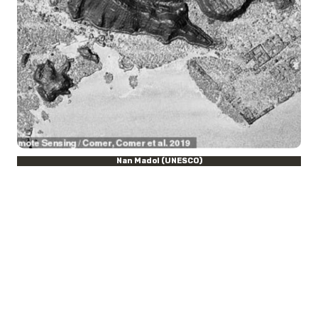
Nan Madol (UNESCO)
Ahora, un siglo después, un equipo
internacional de investigadores trabaja
contra reloj para desenterrar más
detalles sobre la enigmática ciudad.
Además,
busca preservar sus ruinas
bajo la designación de Patrimonio de
la Humanidad de la
UNESCO
.