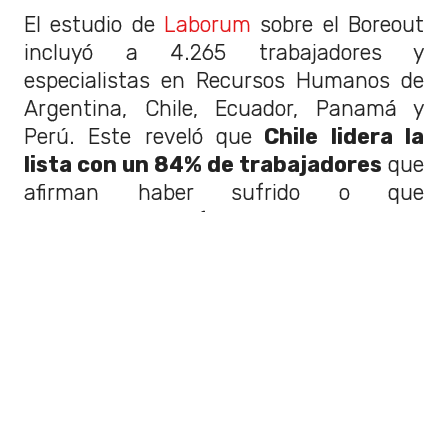
El estudio de
Laborum
sobre el Boreout
incluyó a 4.265 trabajadores y
especialistas en Recursos Humanos de
Argentina, Chile, Ecuador, Panamá y
Perú. Este reveló que
Chile lidera la
lista con un 84% de trabajadores
que
afirman haber sufrido o que
actualmente sufren este síndrome.
Argentina quedó en 2° lugar con un 83%,
y en el tercero con un 77% se encuentra
Panamá.
¿Cuáles son las causas y factores
que contribuyen al Burnout en
Chile?
Este síndrome no surge de la
noche a la mañana. El estudio indicó que