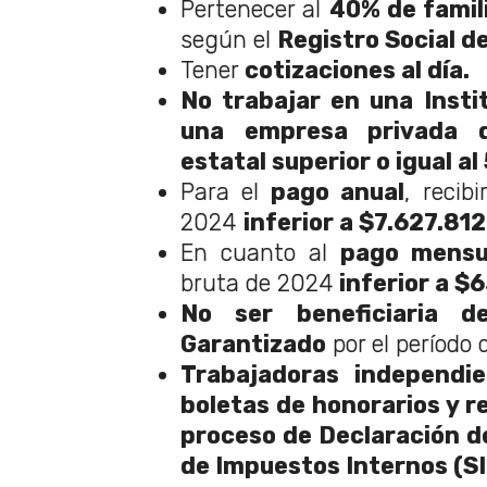
Pertenecer al
40% de famil
según el
Registro Social d
Tener
cotizaciones al día.
No trabajar en una Insti
una empresa privada q
estatal superior o igual al
Para el
pago anual
, recib
2024
inferior a $7.627.812
En cuanto al
pago mensu
bruta de 2024
inferior a $
No ser beneficiaria d
Garantizado
por el período 
Trabajadoras independi
boletas de honorarios y re
proceso de Declaración de
de Impuestos Internos (SI