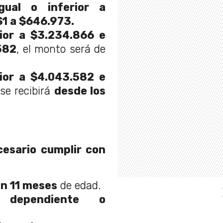
ual o inferior a
1 a $646.973.
ior a $3.234.866 e
.582
, el monto será de
ior a $4.043.582 e
 se recibirá
desde los
esario cumplir con
on 11 meses
de edad.
ra
dependiente o