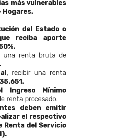
ias más vulnerables
e Hogares.
tución del Estado o
ue reciba aporte
 50%.
ir una renta bruta de
.
al
, recibir una renta
635.651.
el Ingreso Mínimo
de renta procesado.
entes deben emitir
alizar el respectivo
 Renta del Servicio
I).