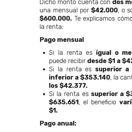
Dicho monto cuenta con
dos m
una mensual por
$42.000
, o 
$600.000.
Te explicamos cómo
la renta:
Pago mensual
Si la renta es
igual o m
puede recibir
desde $1 a $4
Si la renta es
superior a
inferior a $353.140
, la ca
los $42.377.
Si la renta es
superior a $
$635.651
, el beneficio
var
$1.
Pago anual: