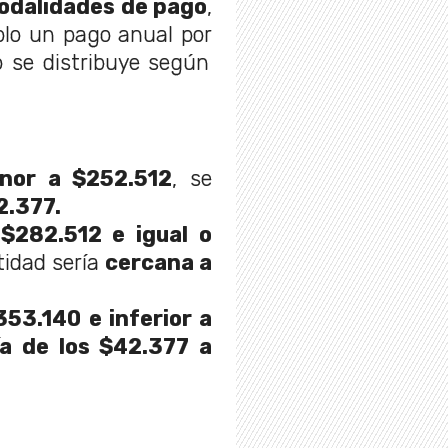
odalidades de pago
,
solo un pago anual por
 se distribuye según
enor a $252.512
, se
2.377.
 $282.512 e igual o
ntidad sería
cercana a
353.140 e inferior a
ía de los $42.377 a