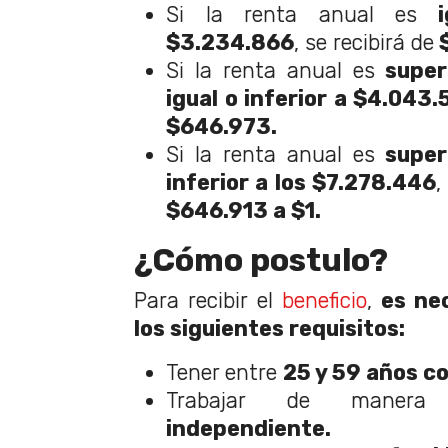
Si la renta anual es
ig
$3.234.866
, se recibirá de
$
Si la renta anual es
super
igual o inferior a $4.043
$646.973.
Si la renta anual es
super
inferior a los $7.278.446
,
$646.913 a $1.
¿Cómo postulo?
Para recibir el
beneficio
,
es nec
los siguientes requisitos:
Tener entre
25 y 59 años c
Trabajar de mane
independiente.