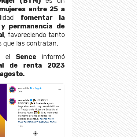
Mujer (BTM)
es un
mujeres entre 25 a
alidad
fomentar la
n y permanencia de
al
, favoreciendo tanto
 que las contratan.
s, el
Sence
informó
al de renta 2023
 agosto.