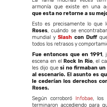
armonía que existe en una a
que esta no retorne a su mej
Esto es precisamente lo que 
Roses
, cuándo se encontraba
mundial y
Slash
con Duff
que
todos los retrasos y comportami
Fue entonces que en 1991
, 
escena en el
Rock In Rio
, el c
les dijo que
si no firmaban un 
al escenario. El asunto es q
le cederían los derechos co
Roses.
Según corroboró
Infobae
, los
terminaron accediendo para q