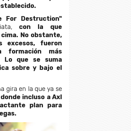
establecido.
e For Destruction"
ata,
con la que
 cima. No obstante,
s excesos, fueron
a formación más
n. Lo que se suma
ca sobre y bajo el
na gira en la que ya se
,
donde incluso a Axl
actante plan para
legas.