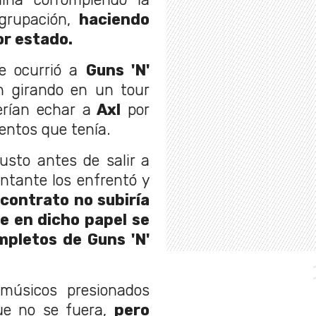
grupación,
haciendo
or estado.
le ocurrió a
Guns 'N'
n girando en un tour
rían echar a
Axl
por
entos que tenía.
justo antes de salir a
antante los enfrentó y
contrato no subiría
ue en dicho papel se
mpletos de Guns 'N'
 músicos presionados
ue no se fuera,
pero