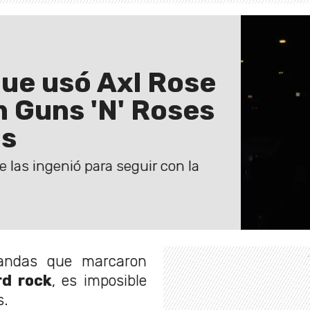
que usó Axl Rose
en Guns 'N' Roses
os
e las ingenió para seguir con la
andas que marcaron
d rock
, es imposible
s.