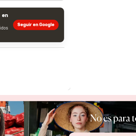
 en
Seguir en Google
dos