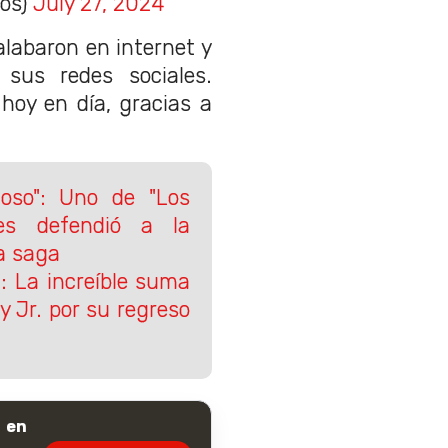
nos)
July 27, 2024
alabaron en internet y
sus redes sociales.
hoy en día, gracias a
oso": Uno de "Los
les defendió a la
a saga
: La increíble suma
y Jr. por su regreso
 en