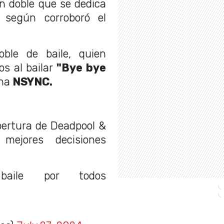
n doble que se dedica
, según corroboró el
oble de baile, quien
s al bailar
"Bye bye
na
NSYNC.
pertura de Deadpool &
ejores decisiones
aile por todos