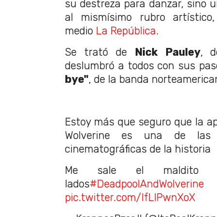
su destreza para danzar, sino u
al mismísimo rubro artístico
medio
La República.
Se trató de
Nick Pauley
, d
deslumbró a todos con sus paso
bye"
, de la banda norteamerica
Estoy más que seguro que la a
Wolverine es una de las m
cinematográficas de la historia
Me sale el maldito b
lados
#DeadpoolAndWolverine
pic.twitter.com/IfLlPwnXoX