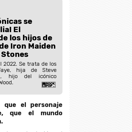
ónicas se
ia! El
e los hijos de
de Iron Maiden
g Stones
 2022. Se trata de los
Faye, hija de Steve
e, hijo del icónico
 Wood.
 que el personaje
ne, que el mundo
.