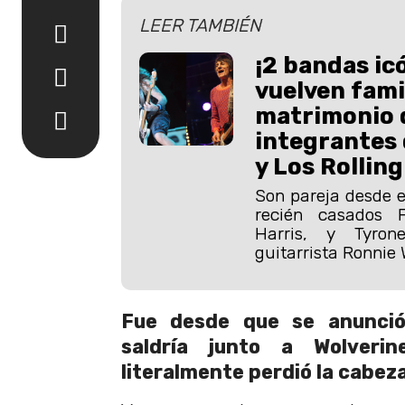
LEER TAMBIÉN
¡2 bandas ic
vuelven famil
matrimonio d
integrantes 
y Los Rollin
Son pareja desde el
recién casados 
Harris, y Tyron
guitarrista Ronnie
Fue desde que se anunció
saldría junto a Wolveri
literalmente perdió la cabeza