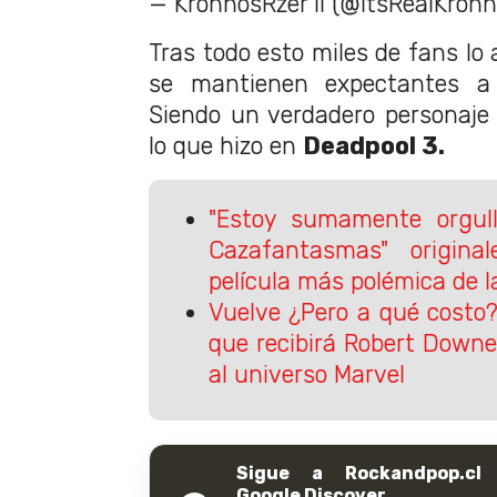
— KronnosRzer II (@ItsRealKron
Tras todo esto miles de fans lo 
se mantienen expectantes a 
Siendo un verdadero personaje 
lo que hizo en
Deadpool 3.
"Estoy sumamente orgull
Cazafantasmas" origina
película más polémica de l
Vuelve ¿Pero a qué costo?
que recibirá Robert Downe
al universo Marvel
Sigue a Rockandpop.cl
Google Discover