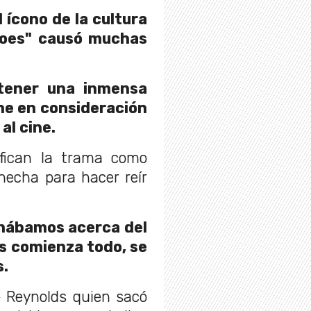
 ícono de la cultura
éroes" causó muchas
tener una inmensa
ene en consideración
al cine.
ifican la trama como
hecha para hacer reír
onábamos acerca del
s comienza todo, se
s.
e Reynolds quien sacó