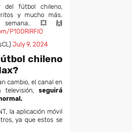
 del fútbol chileno,
oritos y mucho más.
a semana. 💥🙌
.com/P100RIRFlO
sCL)
July 9, 2024
útbol chileno
Max?
n cambio, el canal en
 televisión,
seguirá
normal.
T, la aplicación móvil
tros, ya que estos se