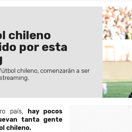
l chileno
ido por esta
g
fútbol chileno, comenzarán a ser
 streaming.
ro país,
hay pocos
uevan tanta gente
l chileno.