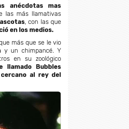
as anécdotas mas
e las más llamativas
mascotas
, con las que
ió en los medios.
que más que se le vio
a y un chimpancé. Y
ros en su zoológico
e llamado Bubbles
cercano al rey del