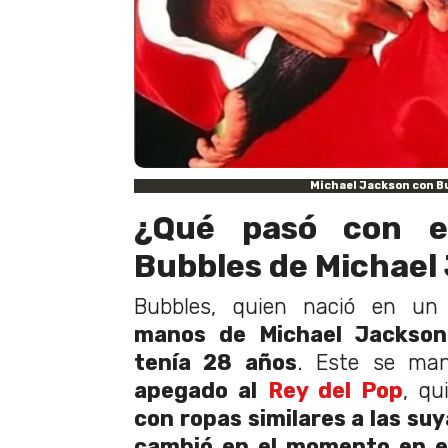
Michael Jackson con B
¿Qué pasó con e
Bubbles de Michael
Bubbles, quien nació en un l
manos de Michael Jackson 
tenía 28 años
. Este se ma
apegado al
Rey del Pop
, qu
con ropas similares a las su
cambió en el momento en e