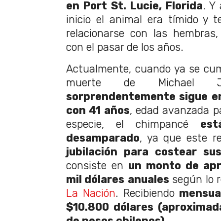
en Port St. Lucie, Florida
. Y
inicio el animal era tímido y t
relacionarse con las hembras
con el pasar de los años.
Actualmente, cuando ya se cum
muerte de Michael 
sorprendentemente sigue en
con 41 años
, edad avanzada p
especie, el chimpancé
está
desamparado
, ya que este re
jubilación para costear su
consiste en
un monto de ap
mil dólares
anuales
según lo r
La Nación
. Recibiendo
mensual
$10.800 dólares (aproximad
de pesos chilenos)