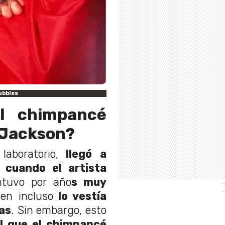
ubbles
l chimpancé
 Jackson?
aboratorio,
llegó a
cuando el artista
ntuvo por año
s muy
ien incluso
lo vestía
yas
. Sin embargo, esto
l que el chimpancé