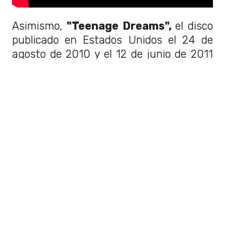
Asimismo,
"Teenage Dreams",
el disco
publicado en Estados Unidos el 24 de
agosto de 2010 y el 12 de junio de 2011
en el resto del mundo,
se considera
uno de los álbumes más vendidos en
el mundo.
Según
MegaStar
,
"con 12 millones de
ventas en todo el planeta, y una
cantidad prácticamente
innumerable de Discos de Platino,
"Teenage Dream" es el álbum más
vendido de toda su discografía".