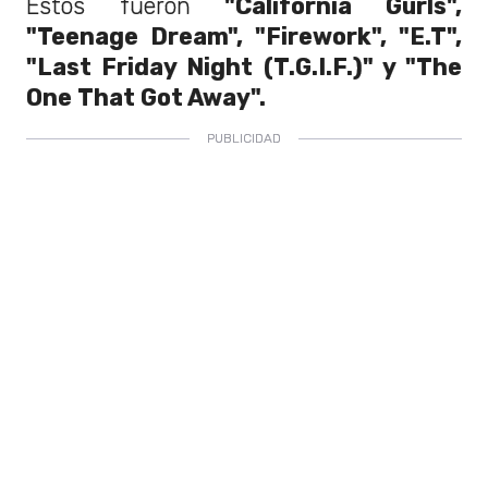
Estos fueron
"California Gurls",
"Teenage Dream", "Firework", "E.T",
"Last Friday Night (T.G.I.F.)" y "The
One That Got Away".