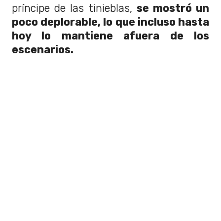
príncipe de las tinieblas,
se mostró un
poco deplorable, lo que incluso hasta
hoy lo mantiene afuera de los
escenarios.
Aún así, se ha dedicado junto a su
familia y por su cuenta, a hacer
múltiples
declaraciones y contar
historias, a través de entrevistas y
podcasts.