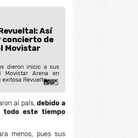
Revuelta!: Así
r concierto de
el Movistar
s dieron inicio a sus
l Movistar Arena en
u exitosa Revuelta.
ron al país,
debido a
e todo este tiempo
ara menos, pues sus