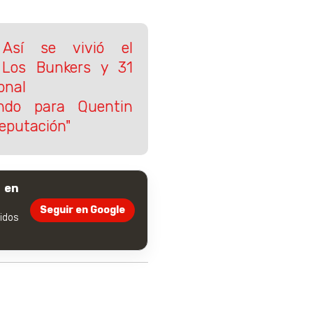
: Así se vivió el
 Los Bunkers y 31
onal
ndo para Quentin
reputación"
 en
Seguir en Google
dos