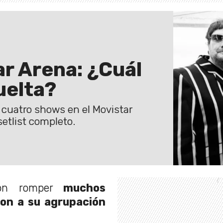
ar Arena: ¿Cuál
vuelta?
os cuatro shows en el Movistar
setlist completo.
ron romper
muchos
on a su agrupación