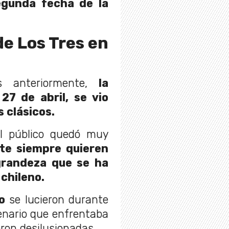
egunda fecha de la
 de Los Tres en
 anteriormente,
la
27 de abril, se vio
 clásicos.
l público quedó muy
e siempre quieren
grandeza que se ha
chileno.
o
se lucieron durante
enario que enfrentaba
eron desilusionadas.