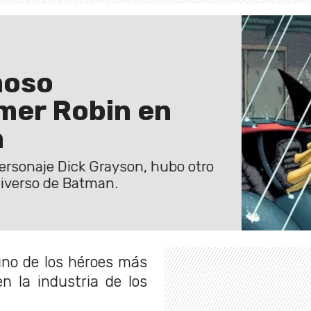
moso
imer Robin en
n
ersonaje Dick Grayson, hubo otro
niverso de Batman.
uno de los héroes más
n la industria de los