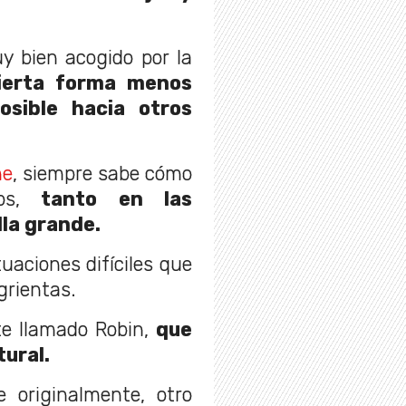
y bien acogido por la
ierta forma menos
osible hacia otros
ne
, siempre sabe cómo
s,
tanto en las
lla grande.
uaciones difíciles que
grientas.
te llamado Robin,
que
tural.
 originalmente, otro