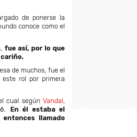
argado de ponerse la
 mundo conoce como el
s,
fue así, por lo que
 cariño.
resa de muchos, fue el
este rol por primera
el cual según
Vandal
,
26
.
En él estaba el
 entonces llamado