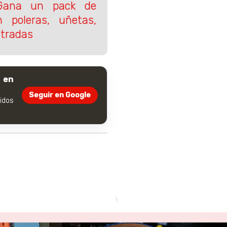
ana un pack de
 poleras, uñetas,
ntradas
 en
Seguir en Google
dos