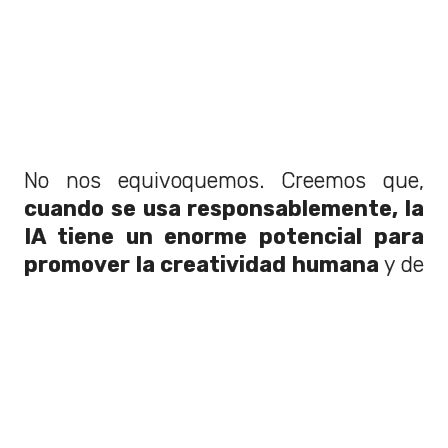
No nos equivoquemos. Creemos que,
cuando se usa responsablemente, la
IA tiene un enorme potencial para
promover la creatividad humana
y de
una manera que permita el desarrollo y
crecimiento de experiencias nuevas y
emocionantes para los fanáticos de la
música en todo el mundo.
LEER TAMBIÉN