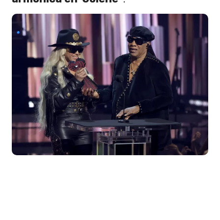
Beyoncé y Stevie Wonder. Foto: Getty Images.
La estrella del pop acaba de lanzar su
nuevo álbum '
Cowboy Carter
', aunque
la presencia del cover de '
Jolene
'.