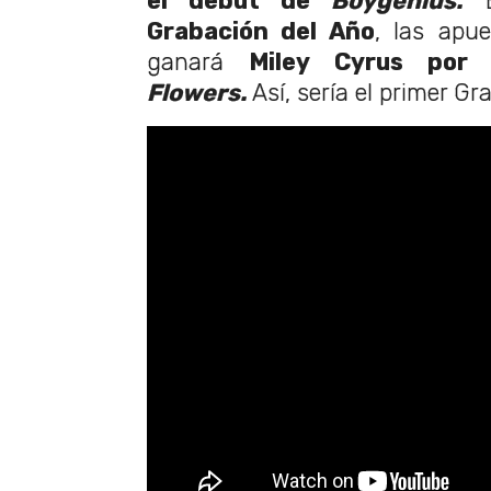
el debut de
Boygenius.
Grabación del Año
, las apu
ganará
Miley Cyrus por 
Flowers.
Así, sería el primer G