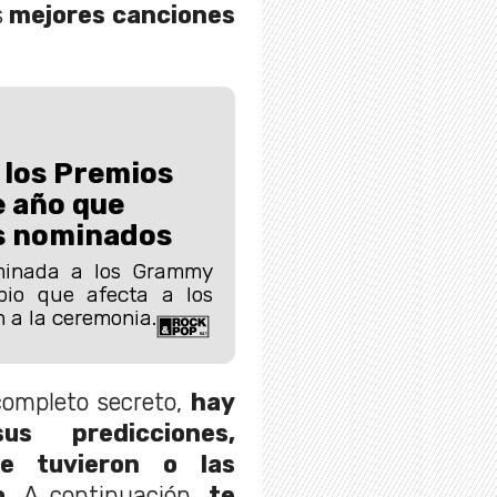
s
mejores canciones
 los Premios
 año que
os nominados
minada a los Grammy
io que afecta a los
n a la ceremonia.
ompleto secreto,
hay
s predicciones,
ue tuvieron o las
o
. A continuación,
te