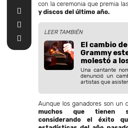
con la ceremonia que premia la
y discos del último año.
LEER TAMBIÉN
El cambio de
Grammy este
molestó a l
Una cantante no
denunció un camb
artistas que asiste
Aunque los ganadores son un c
muchos que tienen su
considerando el éxito q
estadísticas del año pasad