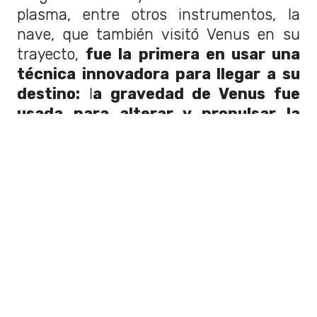
plasma, entre otros instrumentos, la
nave, que también visitó Venus en su
trayecto,
fue la primera en usar una
técnica innovadora para llegar a su
destino:
l
a gravedad de Venus fue
usada para alterar y propulsar la
trayectoria de la
Mariner
10
para
llegar a Mercurio. Esto se conoce como
"asistencia gravitacional"
.