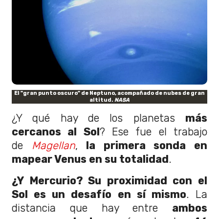
El "gran punto oscuro" de Neptuno, acompañado de nubes de gran
altitud.
NASA
¿Y qué hay de los planetas
más
cercanos al Sol
? Ese fue el trabajo
de
Magellan
,
la primera sonda en
mapear Venus en su totalidad
.
¿Y Mercurio? Su proximidad con el
Sol es un desafío en sí mismo
. La
distancia que hay entre
ambos