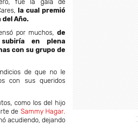
ero, fue la gala de
Cares,
la cual premió
 del Año.
pensó por muchos,
de
subiría en plena
mas con su grupo de
ndicios de que no le
ios con sus queridos
tos, como los del hijo
arte de
Sammy Hagar.
nó acudiendo, dejando