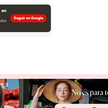
 en
Seguir en Google
dos