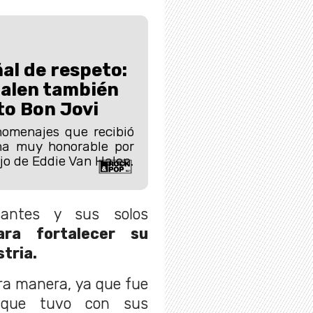
al de respeto:
Halen también
to Bon Jovi
 homenajes que recibió
na muy honorable por
jo de Eddie Van Halen.
nantes y sus solos
ara fortalecer su
tria.
tra manera, ya que fue
 que tuvo con sus